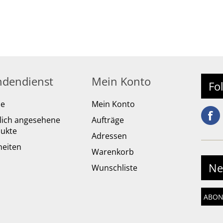
dendienst
Mein Konto
Fo
he
Mein Konto
lich angesehene
Aufträge
ukte
Adressen
eiten
Warenkorb
Ne
Wunschliste